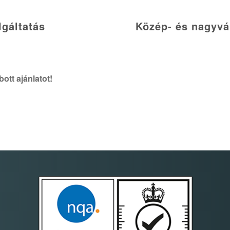
lgáltatás
Közép- és nagyvál
ott ajánlatot!