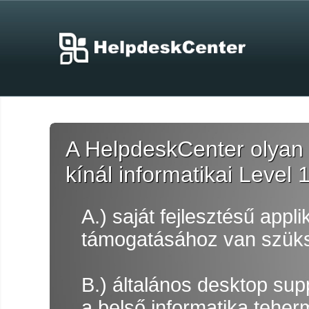
A HelpdeskCenter olyan 
kínál informatikai Level 
A.) saját fejlesztésű appli
támogatásához van szüks
B.) általános desktop su
a belső informatika teher