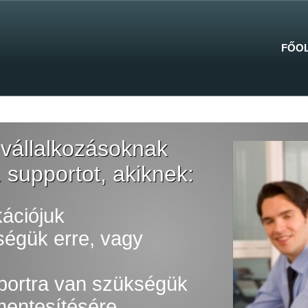
FŐO
vállalkozásoknak
1 supportot, akiknek:
kációjuk
égük erre, vagy
pportra van szükségük
mentesítésére.