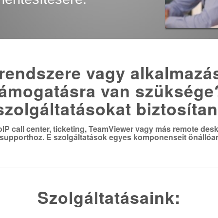
rendszere vagy alkalmazá
támogatásra van szüksége
szolgáltatásokat biztosítan
oIP call center, ticketing, TeamViewer vagy más remote de
1 supporthoz. E szolgáltatások egyes komponenseit önállóan 
Szolgáltatásaink: