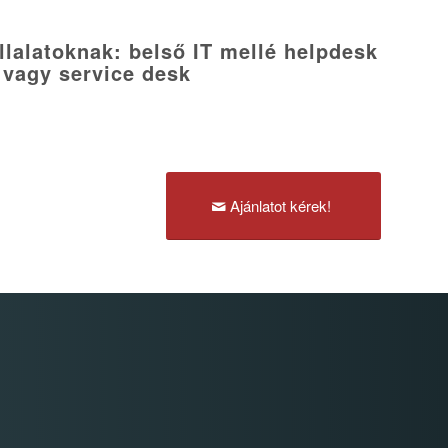
lalatoknak: belső IT mellé helpdesk
vagy service desk
Ajánlatot kérek!